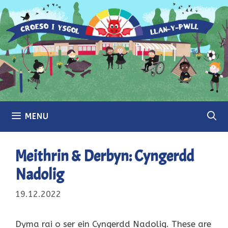
Skip
to
content
MENU
Meithrin & Derbyn: Cyngerdd
Nadolig
19.12.2022
Dyma rai o ser ein Cyngerdd Nadolig. These are