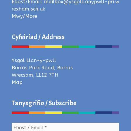
Ebost/Email:
mailbox@ysgolllanypwll-pri.w
rexham.sch.uk
Mwy/More
Cyfeiriad / Address
Ysgol Llan-y-pwll
Borras Park Road, Borras
Wrecsam, LL12 7TH
Map
Tanysgrifio / Subscribe