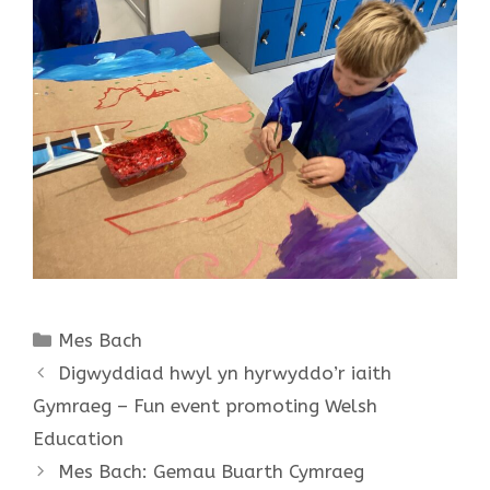
Categories
Mes Bach
Digwyddiad hwyl yn hyrwyddo’r iaith
Gymraeg – Fun event promoting Welsh
Education
Mes Bach: Gemau Buarth Cymraeg