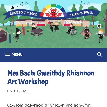
Skip
to
content
MENU
Mes Bach: Gweithdy Rhiannon
Art Workshop
06.10.2023
Cawsom ddiwrnod difyr iawn yng nghwmni