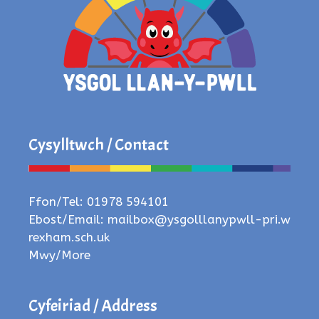
Cysylltwch / Contact
Ffon/Tel: 01978 594101
Ebost/Email:
mailbox@ysgolllanypwll-pri.w
rexham.sch.uk
Mwy/More
Cyfeiriad / Address