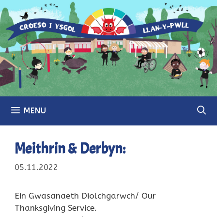
Skip
to
content
MENU
Meithrin & Derbyn:
05.11.2022
Ein Gwasanaeth Diolchgarwch/ Our
Thanksgiving Service.