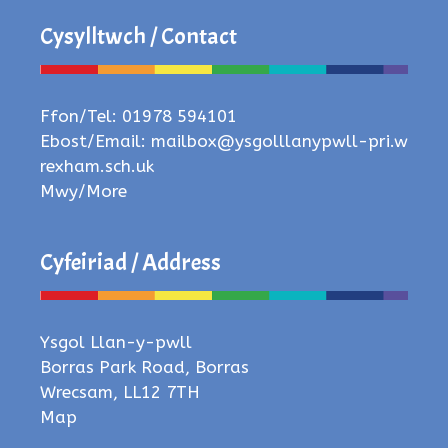
Cysylltwch / Contact
Ffon/Tel: 01978 594101
Ebost/Email:
mailbox@ysgolllanypwll-pri.w
rexham.sch.uk
Mwy/More
Cyfeiriad / Address
Ysgol Llan-y-pwll
Borras Park Road, Borras
Wrecsam, LL12 7TH
Map