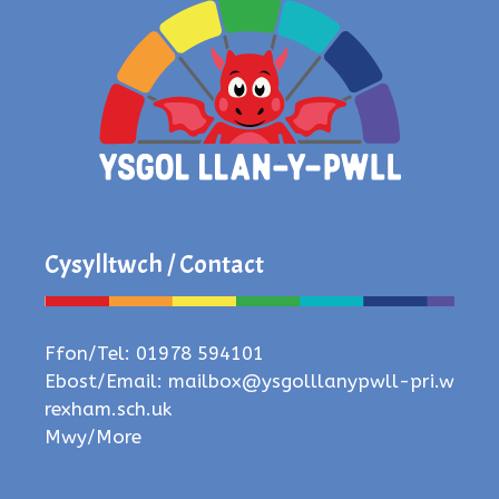
Cysylltwch / Contact
Ffon/Tel: 01978 594101
Ebost/Email:
mailbox@ysgolllanypwll-pri.w
rexham.sch.uk
Mwy/More