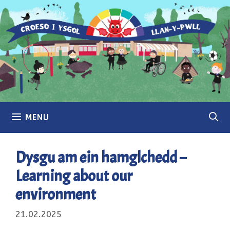
Skip
to
content
MENU
Dysgu am ein hamglchedd –
Learning about our
environment
21.02.2025