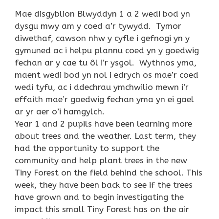
Mae disgyblion Blwyddyn 1 a 2 wedi bod yn
dysgu mwy am y coed a’r tywydd. Tymor
diwethaf, cawson nhw y cyfle i gefnogi yn y
gymuned ac i helpu plannu coed yn y goedwig
fechan ar y cae tu ôl i’r ysgol. Wythnos yma,
maent wedi bod yn nol i edrych os mae’r coed
wedi tyfu, ac i ddechrau ymchwilio mewn i’r
effaith mae’r goedwig fechan yma yn ei gael
ar yr aer o’i hamgylch.
Year 1 and 2 pupils have been learning more
about trees and the weather. Last term, they
had the opportunity to support the
community and help plant trees in the new
Tiny Forest on the field behind the school. This
week, they have been back to see if the trees
have grown and to begin investigating the
impact this small Tiny Forest has on the air