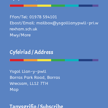
Ffon/Tel: 01978 594101
Ebost/Email:
mailbox@ysgolllanypwll-pri.w
rexham.sch.uk
Mwy/More
Cyfeiriad / Address
Ysgol Llan-y-pwll
Borras Park Road, Borras
Wrecsam, LL12 7TH
Map
Tanysgrifio / Subscribe