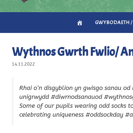
CARTREF
GWYBODAETH /
/
Wythnos Gwrth Fwlio/ An
HOME
14.11.2022
Rhai o’n disgyblion yn gwisgo sanau od 
unigrwydd #diwrnodsanauod #wythnos
Some of our pupils wearing odd socks t
celebrating uniqueness #oddsockday #a