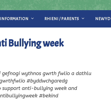
 INFORMATION
RHIENI / PARENTS
NEWYDD
ti Bullying week
i gefnogi wythnos gwrth fwlio a dathlu
gwrthfwlio #byddwchgaredg
o support anti-bullying week and
ntibullyingweek #bekind