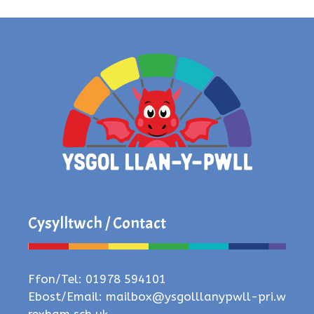
Cysylltwch / Contact
Ffon/Tel: 01978 594101
Ebost/Email:
mailbox@ysgolllanypwll-pri.w
rexham.sch.uk