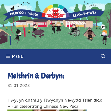
Skip
to
content
MENU
Meithrin & Derbyn:
31.01.2023
Hwyl yn dathlu y Flwyddyn Newydd Tsieniaidd
– Fun celebrating Chinese New Year