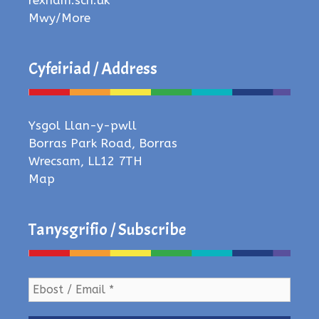
Mwy/More
Cyfeiriad / Address
Ysgol Llan-y-pwll
Borras Park Road, Borras
Wrecsam, LL12 7TH
Map
Tanysgrifio / Subscribe