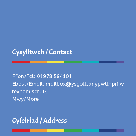
Cysylltwch / Contact
Ffon/Tel: 01978 594101
Ebost/Email:
mailbox@ysgolllanypwll-pri.w
rexham.sch.uk
Mwy/More
Cyfeiriad / Address