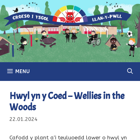
Skip
to
content
MENU
Hwyl yn y Coed – Wellies in the
Woods
22.01.2024
Cafodd y plant a’i teuluoedd lawer o hwyl yn