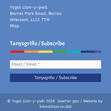
Ysgol Llan-y-pwll
Borras Park Road, Borras
Wrecsam, LL12 7TH
Map
Tanysgrifio / Subscribe
© Ysgol Llan-y-pwll 2026
Gwefan gan / Website by
SchoolSays.co.uk