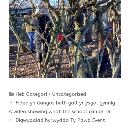
Categories
Heb Gategori / Uncategorised
Fideo yn dangos beth gall yr ysgol gynnig –
A video showing what the school can offer
Digwyddiad hyrwyddo Ty Pawb Event